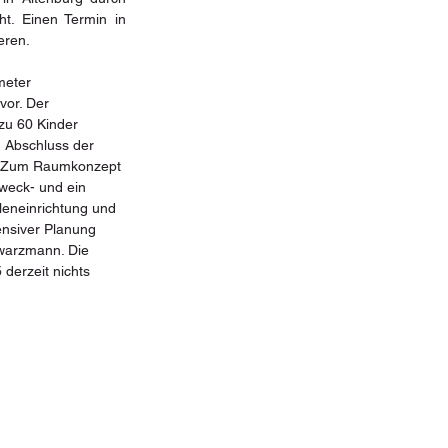
t. Einen Termin in 
eren.
meter 
or. Der 
zu 60 Kinder 
 Abschluss der 
n. Zum Raumkonzept 
eck- und ein 
leneinrichtung und 
ensiver Planung 
warzmann. Die 
derzeit nichts 