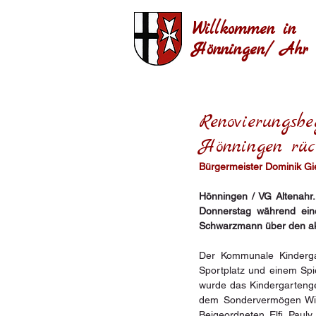
Willkommen in
Hönningen/ Ahr
Renovierungsbe
Hönningen rüc
Bürgermeister Dominik Gi
Hönningen / VG Altenahr.
Donnerstag während eine
Schwarzmann über den akt
Der Kommunale Kindergar
Sportplatz und einem Spie
wurde das Kindergartenge
dem Sondervermögen Wie
Beigeordneten Elfi Pauly