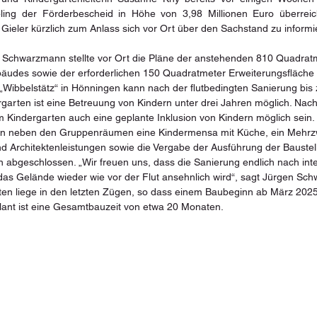
ling der Förderbescheid in Höhe von 3,98 Millionen Euro überreich
eler kürzlich zum Anlass sich vor Ort über den Sachstand zu informi
 Schwarzmann stellte vor Ort die Pläne der anstehenden 810 Quadrat
äudes sowie der erforderlichen 150 Quadratmeter Erweiterungsfläche v
ibbelstätz“ in Hönningen kann nach der flutbedingten Sanierung bis 
arten ist eine Betreuung von Kindern unter drei Jahren möglich. Nach
em Kindergarten auch eine geplante Inklusion von Kindern möglich sei
en neben den Gruppenräumen eine Kindermensa mit Küche, ein Mehrzw
d Architektenleistungen sowie die Vergabe der Ausführung der Baustel
 abgeschlossen. „Wir freuen uns, dass die Sanierung endlich nach int
as Gelände wieder wie vor der Flut ansehnlich wird“, sagt Jürgen Sch
n liege in den letzten Zügen, so dass einem Baubeginn ab März 2025 
ant ist eine Gesamtbauzeit von etwa 20 Monaten.