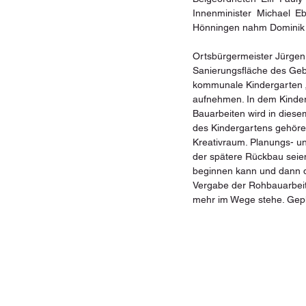
Innenminister Michael Eb
Hönningen nahm Dominik Gi
Ortsbürgermeister Jürgen
Sanierungsfläche des Geb
kommunale Kindergarten „W
aufnehmen. In dem Kinderg
Bauarbeiten wird in dies
des Kindergartens gehör
Kreativraum. Planungs- un
der spätere Rückbau seien
beginnen kann und dann d
Vergabe der Rohbauarbeite
mehr im Wege stehe. Gepl