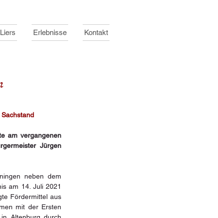
Liers
Erlebnisse
Kontakt
n
n Sachstand
zte am vergangenen 
germeister Jürgen 
nningen neben dem 
is am 14. Juli 2021 
e Fördermittel aus 
en mit der Ersten 
in Altenburg durch 