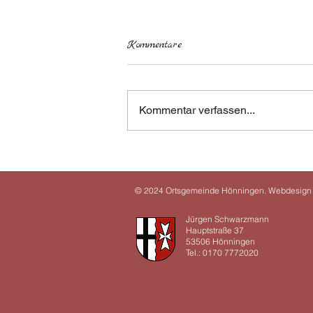
Kommentare
Kommentar verfassen...
Pressemeldung Jugendbeirat
Hönningen
© 2024 Ortsgemeinde Hönningen. Webdesign
Jürgen Schwarzmann
Hauptstraße 37
53506 Hönningen
Tel.: 0170 7772020