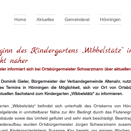
Home
Aktuelles
Gemeinderat
Hönningen
ginn des Kindergartens „Wibbelstätz“ i
kt näher
eler informiert sich bei Ortsbürgermeister Schwarzmann über aktuelle
 Dominik Gieler, Bürgermeister der Verbandsgemeinde Altenahr, nut
s Termins in Hönningen die Möglichkeit, sich vor Ort von Ortsbür
uellen Sachstand zum Kindergarten „Wibbelstätz“ zu informieren.
ten „Wibbelstätz“ befindet sich unterhalb des Ortskerns von Hö
lgelände in unmittelbarer Nähe zur Ahr. Bedingt durch das Flutereign
bäude sowie das Umfeld geflutet und sehr stark beschädigt. Beantragt
deraufbau wurden Ortsbürgermeister Jürgen Schwarzmann zusamm
 und Kindergartenleiterin Susanne Kny bereits vor einigen Wochen 