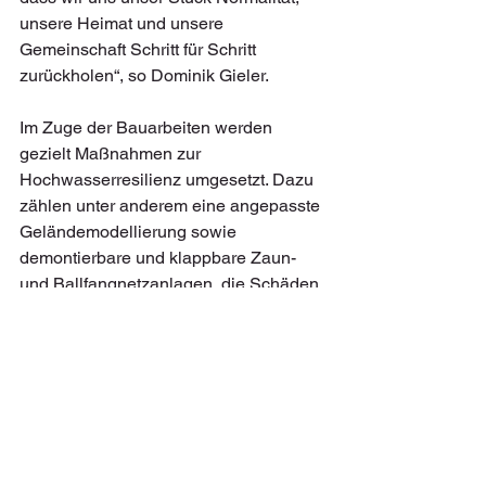
unsere Heimat und unsere 
Gemeinschaft Schritt für Schritt 
zurückholen“, so Dominik Gieler.
Im Zuge der Bauarbeiten werden 
gezielt Maßnahmen zur 
Hochwasserresilienz umgesetzt. Dazu 
zählen unter anderem eine angepasste 
Geländemodellierung sowie 
demontierbare und klappbare Zaun- 
und Ballfangnetzanlagen, die Schäden 
im Falle zukünftiger 
Hochwasserereignisse reduzieren 
können. Die Wiederherstellung des 
Parkplatzes wurde als separates 
Projekt ebenfalls bereits bewilligt. Die 
Wiederherstellung erfolgt im Nachgang 
zu den Bauarbeiten des Sportplatzes. 