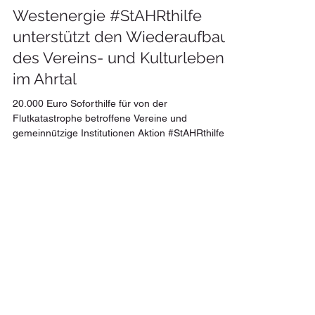
Westenergie #StAHRthilfe
unterstützt den Wiederaufbau
des Vereins- und Kulturlebens
im Ahrtal
20.000 Euro Soforthilfe für von der
Flutkatastrophe betroffene Vereine und
gemeinnützige Institutionen Aktion #StAHRthilfe
zum zweiten...
© 2024 Ortsgemeinde Hönningen. Webdesign by
werker-web.de
Jürgen Schwarzmann
Hauptstraße 37
53506 Hönningen
Tel.:
0170 7772020
Impressum
Datenschutz
Cookie-Policy