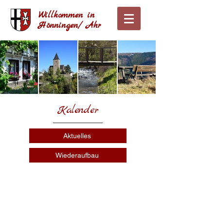
Willkommen in
Hönningen/ Ahr
Kalender
Aktuelles
Wiederaufbau