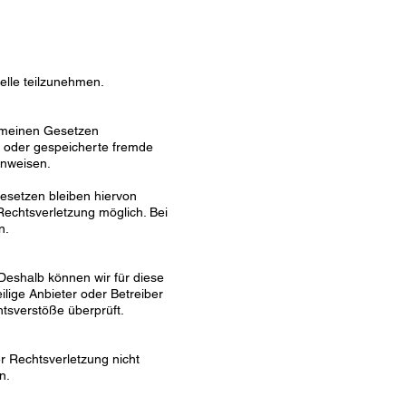
telle teilzunehmen.
gemeinen Gesetzen
te oder gespeicherte fremde
inweisen.
esetzen bleiben hiervon
Rechtsverletzung möglich. Bei
n.
 Deshalb können wir für diese
ilige Anbieter oder Betreiber
htsverstöße überprüft.
er Rechtsverletzung nicht
n.