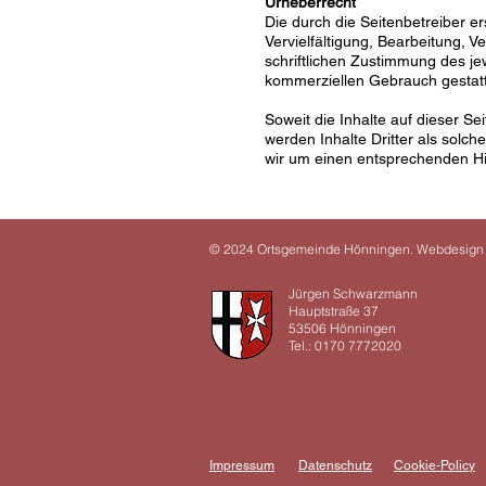
Urheberrecht
Die durch die Seitenbetreiber e
Vervielfältigung, Bearbeitung, 
schriftlichen Zustimmung des jew
kommerziellen Gebrauch gestatt
Soweit die Inhalte auf dieser Se
werden Inhalte Dritter als solc
wir um einen entsprechenden Hi
© 2024 Ortsgemeinde Hönningen. Webdesign
Jürgen Schwarzmann
Hauptstraße 37
53506 Hönningen
Tel.: 0170 7772020
Impressum
Datenschutz
Cookie-Policy