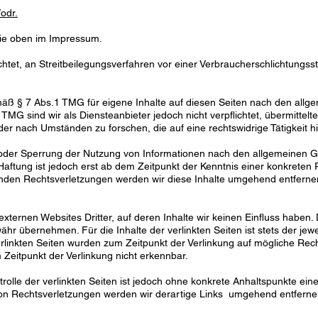
odr.
Sie oben im Impressum.
lichtet, an Streitbeilegungsverfahren vor einer Verbraucherschlichtungss
emäß § 7 Abs.1 TMG für eigene Inhalte auf diesen Seiten nach den all
 TMG sind wir als Diensteanbieter jedoch nicht verpflichtet, übermittel
r nach Umständen zu forschen, die auf eine rechtswidrige Tätigkeit h
 oder Sperrung der Nutzung von Informationen nach den allgemeinen G
Haftung ist jedoch erst ab dem Zeitpunkt der Kenntnis einer konkreten 
den Rechtsverletzungen werden wir diese Inhalte umgehend entferne
xternen Websites Dritter, auf deren Inhalte wir keinen Einfluss haben.
r übernehmen. Für die Inhalte der verlinkten Seiten ist stets der jewe
verlinkten Seiten wurden zum Zeitpunkt der Verlinkung auf mögliche Rec
Zeitpunkt der Verlinkung nicht erkennbar.
rolle der verlinkten Seiten ist jedoch ohne konkrete Anhaltspunkte ein
on Rechtsverletzungen werden wir derartige Links umgehend entferne